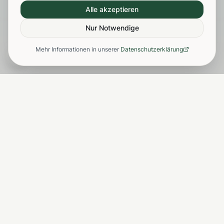
Alle akzeptieren
Nur Notwendige
Mehr Informationen in unserer
Datenschutzerklärung
LEISTUNGEN
Anrufen
Angebot
Unsere Leistungen in
Ulm
Professionelle Entrümpelung, Haushaltsauflösung und
diskrete Messie-Hilfe – alles aus einer Hand.