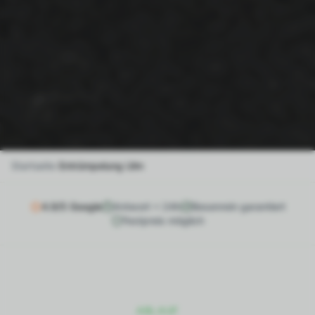
Startseite
/
Entrümpelung
Ulm
4.9/5 Google
Antwort < 24h
Besenrein garantiert
Festpreis möglich
ABLAUF