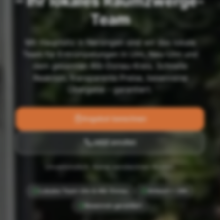
– Ihr lokales Räumzwerge-
Team
Mit Hauptsitz in Nersingen sind wir das lokale
Team für Entrümpelungen in Ulm, Neu-Ulm und
dem gesamten Alb-Donau-Kreis. Schnelle
Reaktion, transparente Preise, besenreine
Übergabe – garantiert.
Angebot berechnen
Jetzt anrufen
Unverbindlich. Keine versteckten Kosten.
Lokales Team Ulm & Alb-Donau
Antwort < 24h
Besenrein garantiert